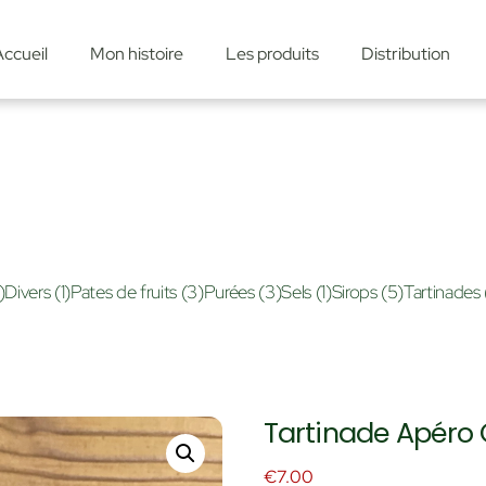
Accueil
Mon histoire
Les produits
Distribution
)
Divers
(1)
Pates de fruits
(3)
Purées
(3)
Sels
(1)
Sirops
(5)
Tartinades
Tartinade Apéro
€
7.00