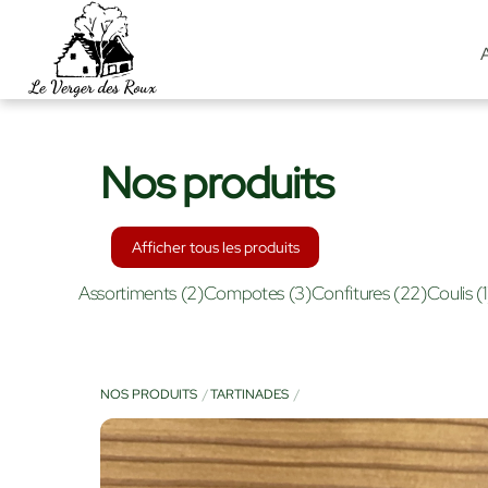
Skip
to
content
Nos produits
Afficher tous les produits
Assortiments
(2)
Compotes
(3)
Confitures
(22)
Coulis
(1
NOS PRODUITS
TARTINADES