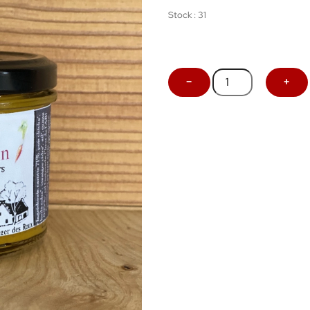
Stock : 31
quantité
−
+
de
Tartinade
Apéro
Carotte
Cumin
-
130g