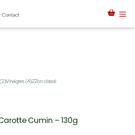
Men
Contact
(2)
Vinaigres
(4)
ZZon classé
 Carotte Cumin – 130g