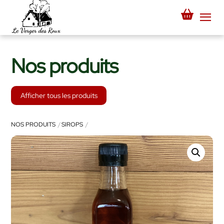
Skip
to
Me
content
Nos produits
Afficher tous les produits
NOS PRODUITS
SIROPS