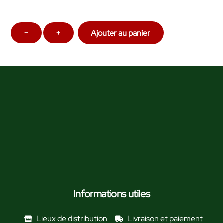
quantité
−
+
Ajouter au panier
de
Sirop
Lavande
-
25cl
Informations utiles
Lieux de distribution
Livraison et paiement