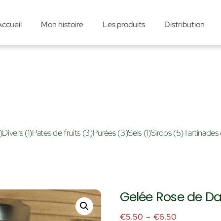
Accueil
Mon histoire
Les produits
Distribution
)
Divers
(1)
Pates de fruits
(3)
Purées
(3)
Sels
(1)
Sirops
(5)
Tartinades
Gelée Rose de 
Plage
€
5.50
–
€
6.50