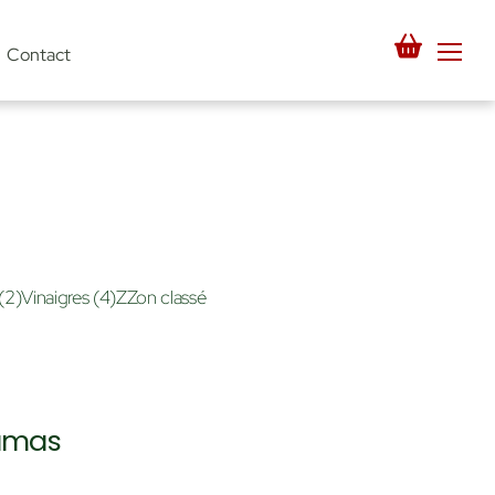
Men
Contact
(2)
Vinaigres
(4)
ZZon classé
Damas