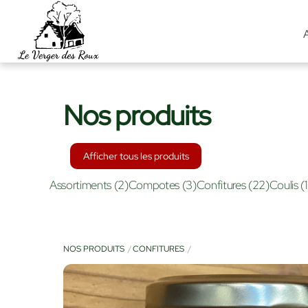
Skip
to
content
Nos produits
Afficher tous les produits
Assortiments
(2)
Compotes
(3)
Confitures
(22)
Coulis
(1
NOS PRODUITS
CONFITURES