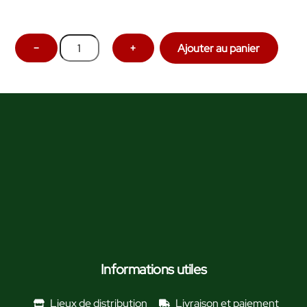
quantité
−
+
Ajouter au panier
de
Confiture
Prune
Violette
"Repellin"
-
412g
Informations utiles
Lieux de distribution
Livraison et paiement