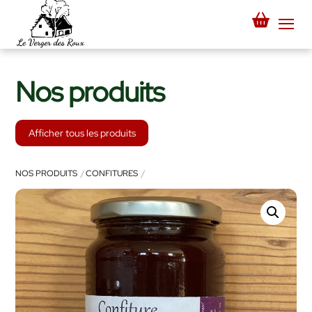
Skip
to
Me
content
Nos produits
Afficher tous les produits
NOS PRODUITS
CONFITURES