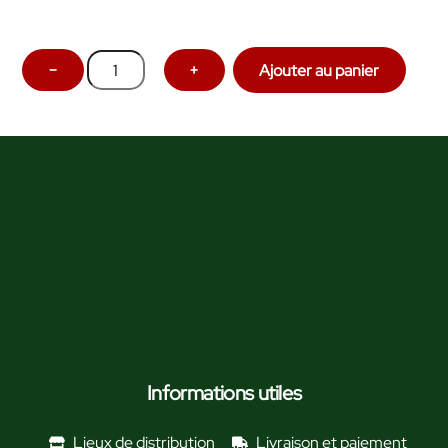
quantité
−
+
Ajouter au panier
de
Confiture
Prune
Reine
Claude
-
246g
Informations utiles
Lieux de distribution
Livraison et paiement