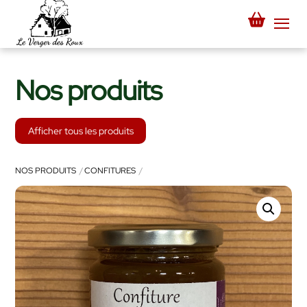
Skip
to
Me
content
Nos produits
Afficher tous les produits
NOS PRODUITS
CONFITURES