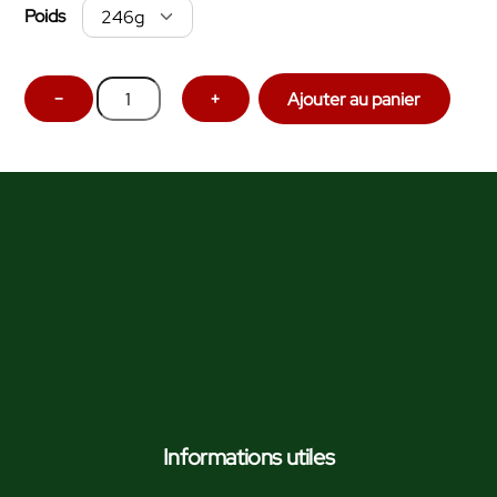
Poids
quantité
−
+
Ajouter au panier
de
Confiture
Cassis
extra
Informations utiles