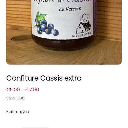
Confiture Cassis extra
Plage
€
6.00
–
€
7.00
de
Stock : 198
prix :
Fait maison
€6.00
à
€7.00