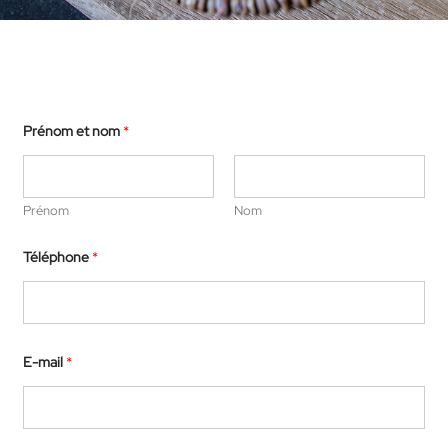
Prénom et nom
*
Prénom
Nom
Téléphone
*
c
E-mail
*
o
m
m
a
n