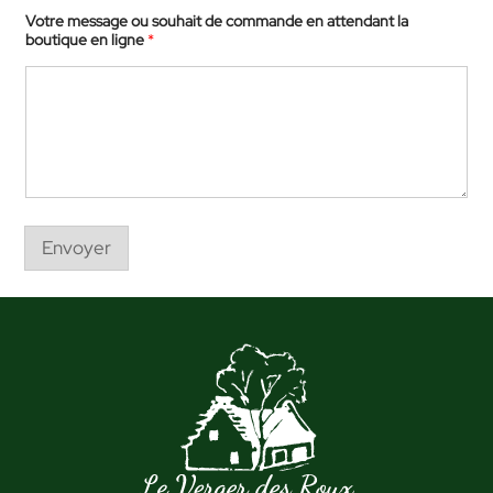
d
e
Votre message ou souhait de commande en attendant la
*
boutique en ligne
*
a
t
t
e
n
d
a
n
t
Envoyer